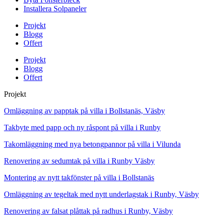
Installera Solpaneler
Projekt
Blogg
Offert
Projekt
Blogg
Offert
Projekt
Omläggning av papptak på villa i Bollstanäs, Väsby
Takbyte med papp och ny råspont på villa i Runby
Takomläggning med nya betongpannor på villa i Vilunda
Renovering av sedumtak på villa i Runby Väsby
Montering av nytt takfönster på villa i Bollstanäs
Omläggning av tegeltak med nytt underlagstak i Runby, Väsby
Renovering av falsat plåttak på radhus i Runby, Väsby