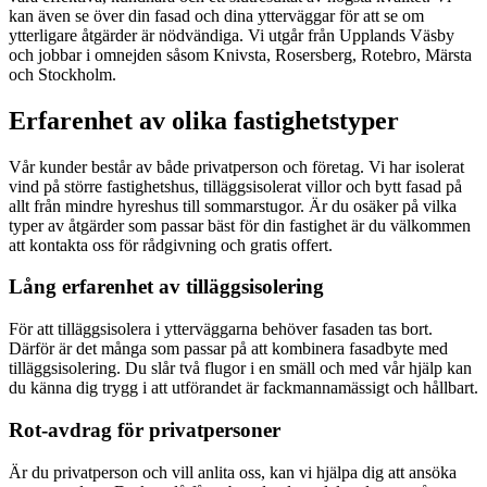
kan även se över din fasad och dina ytterväggar för att se om
ytterligare åtgärder är nödvändiga. Vi utgår från Upplands Väsby
och jobbar i omnejden såsom Knivsta, Rosersberg, Rotebro, Märsta
och Stockholm.
Erfarenhet av olika fastighetstyper
Vår kunder består av både privatperson och företag. Vi har isolerat
vind på större fastighetshus, tilläggsisolerat villor och bytt fasad på
allt från mindre hyreshus till sommarstugor. Är du osäker på vilka
typer av åtgärder som passar bäst för din fastighet är du välkommen
att kontakta oss för rådgivning och gratis offert.
Lång erfarenhet av tilläggsisolering
För att tilläggsisolera i ytterväggarna behöver fasaden tas bort.
Därför är det många som passar på att kombinera fasadbyte med
tilläggsisolering. Du slår två flugor i en smäll och med vår hjälp kan
du känna dig trygg i att utförandet är fackmannamässigt och hållbart.
Rot-avdrag för privatpersoner
Är du privatperson och vill anlita oss, kan vi hjälpa dig att ansöka