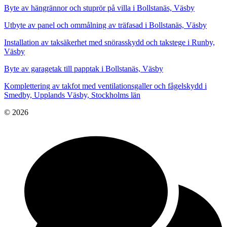
Byte av hängrännor och stuprör på villa i Bollstanäs, Väsby
Utbyte av panel och ommålning av träfasad i Bollstanäs, Väsby
Installation av taksäkerhet med snörasskydd och takstege i Runby,
Väsby
Byte av garagetak till papptak i Bollstanäs, Väsby
Komplettering av takfot med ventilationsgaller och fågelskydd i
Smedby, Upplands Väsby, Stockholms län
© 2026