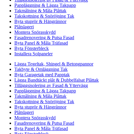
Pappläggning & Lägga Takpapp
Takmålning & Måla Plåttak
Takskottning & Snöröjning Tak
Byta stuprör & Hängrännor
Plåtslageri
Montera Snörasskydd
Fasadrenovering & Putsa Fasad
Byta Panel & Måla Träfasad
Byta Fönsterbleck
Installera Solpaneler
Lägga Tegeltak, Shingel & Betongpannor
Takbyte & Omläggning Tak
Byta Garagetak med Papptak
Lägga Bandtäckt plåt & Dubbelfalsat Plåttak
Tilläggsisolering av Fasad & Yttervägg
Pappläggning & Lägga Takpapp
Takmålning & Måla Plåttak
Takskottning & Snöröjning Tak
Byta stuprör & Hängrännor
Plåtslageri
Montera Snörasskydd
Fasadrenovering & Putsa Fasad
Byta Panel & Måla Träfasad
Byta Fönsterbleck