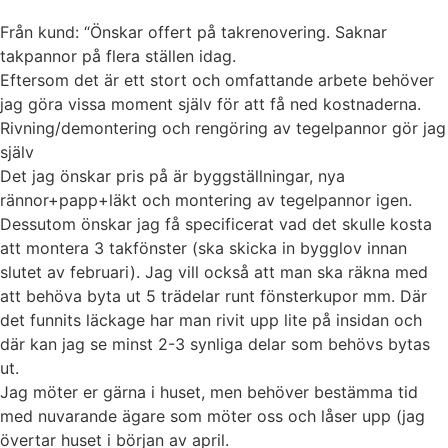
Från kund: “Önskar offert på takrenovering. Saknar
takpannor på flera ställen idag.
Eftersom det är ett stort och omfattande arbete behöver
jag göra vissa moment själv för att få ned kostnaderna.
Rivning/demontering och rengöring av tegelpannor gör jag
själv
Det jag önskar pris på är byggställningar, nya
rännor+papp+läkt och montering av tegelpannor igen.
Dessutom önskar jag få specificerat vad det skulle kosta
att montera 3 takfönster (ska skicka in bygglov innan
slutet av februari). Jag vill också att man ska räkna med
att behöva byta ut 5 trädelar runt fönsterkupor mm. Där
det funnits läckage har man rivit upp lite på insidan och
där kan jag se minst 2-3 synliga delar som behövs bytas
ut.
Jag möter er gärna i huset, men behöver bestämma tid
med nuvarande ägare som möter oss och låser upp (jag
övertar huset i början av april.