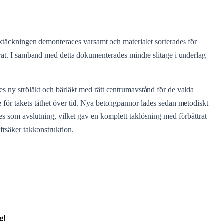
aktäckningen demonterades varsamt och materialet sorterades för
jerat. I samband med detta dokumenterades mindre slitage i underlag
es ny ströläkt och bärläkt med rätt centrumavstånd för de valda
 för takets täthet över tid. Nya betongpannor lades sedan metodiskt
es som avslutning, vilket gav en komplett taklösning med förbättrat
iftsäker takkonstruktion.
g!