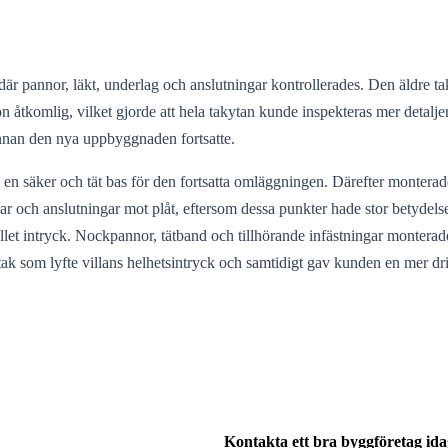
är pannor, läkt, underlag och anslutningar kontrollerades. Den äldre t
ion åtkomlig, vilket gjorde att hela takytan kunde inspekteras mer detal
 innan den nya uppbyggnaden fortsatte.
 en säker och tät bas för den fortsatta omläggningen. Därefter monterad
 och anslutningar mot plåt, eftersom dessa punkter hade stor betydelse
llet intryck. Nockpannor, tätband och tillhörande infästningar monterad
 tak som lyfte villans helhetsintryck och samtidigt gav kunden en mer dr
Kontakta ett bra byggföretag ida