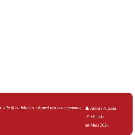
i ville få ett hållbart tak med nya betongpannor,
👤 Anders Nilsson
📍 Vilunda
📅 Mars 2026