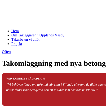
Hem
Om Takläggaren i Upplands Väsby
Takarbeten vi utför
Projekt
Offert
Takomläggning med nya betongp
VAD KUNDEN FRÅGADE OM
“Vi behövde lägga om taket på vår villa i Vilunda eftersom de äldre pannorn
bättre täthet runt detaljerna och ett resultat som passade husets stil.”