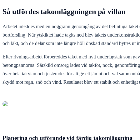
Så utfördes takomläggningen på villan
Arbetet inleddes med en noggrann genomgång av det befintliga taket d
bortforsling. När ytskiktet hade tagits ned blev takets underkonstrukt
och läkt, och de delar som inte längre höll önskad standard byttes ut
Efter rivningsarbetet förbereddes taket med nytt underlagstak som gav
betongpannorna. Särskild omsorg lades vid takfot, nock, genomföringar
över hela takytan och justerades för att ge ett jämnt och väl sammanhå
skydd mot regn, snö och vind. Resultatet blev ett stabilt och enhetligt
Planering och utförande vid färdig takomläggning