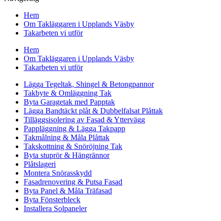
Hem
Om Takläggaren i Upplands Väsby
Takarbeten vi utför
Hem
Om Takläggaren i Upplands Väsby
Takarbeten vi utför
Lägga Tegeltak, Shingel & Betongpannor
Takbyte & Omläggning Tak
Byta Garagetak med Papptak
Lägga Bandtäckt plåt & Dubbelfalsat Plåttak
Tilläggsisolering av Fasad & Yttervägg
Pappläggning & Lägga Takpapp
Takmålning & Måla Plåttak
Takskottning & Snöröjning Tak
Byta stuprör & Hängrännor
Plåtslageri
Montera Snörasskydd
Fasadrenovering & Putsa Fasad
Byta Panel & Måla Träfasad
Byta Fönsterbleck
Installera Solpaneler