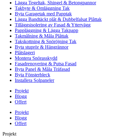
Lägga Tegeltak, Shingel & Betongpannor
Takbyte & Omläggning Tak
Byta Garagetak med Papptak
Lägga Bandtäckt plåt & Dubbelfalsat Plåttak
Tilläggsisolering av Fasad & Yttervägg
Pappläggning & Lägga Takpapp
Takmålning & Måla Plåttak
Takskottning & Snöröjning Tak
Byta stuprör & Hängrännor
Plåtslageri
Montera Snörasskydd
Fasadrenovering & Putsa Fasad
Byta Panel & Måla Träfasad
Byta Fönsterbleck
Installera Solpaneler
Projekt
Blogg
Offert
Projekt
Blogg
Offert
Projekt