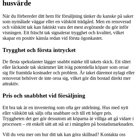
husvärde
När du förbereder ditt hem för försäljning tänker du kanske på saker
som nymålade väggar eller en välskött trädgård. Men en renoverad
och välskött tak kan faktiskt vara det mest avgörande du gör inför
visningen. Ett fräscht tak signalerar trygghet och kvalitet, vilket
skapar en positiv känsla redan vid första ögonkastet.
Trygghet och första intrycket
De flesta spekulanter lägger snabbt märke till takets skick. Ett slitet
eller läckande tak skrämmer lätt iväg potentiella köpare som oroar
sig för framtida kostnader och problem. Är taket däremot nylagt eller
renoverat behöver de inte oroa sig, vilket gör din bostad direkt mer
attraktiv.
Pris och snabbhet vid försäljning
Ett bra tak är en investering som ofta ger utdelning. Hus med nytt
eller välskött tak säljs ofta snabbare och till ett högre pris.
Tryggheten det ger gör dessutom att köparna är villiga att gå vidare i
processen – ett enkelt sätt att stå ut i mängden på bostadsmarknaden.
Vill du veta mer om hur ditt tak kan göra skillnad? Kontakta oss